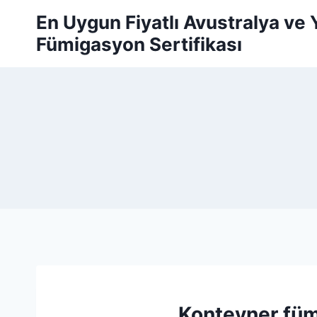
Skip
En Uygun Fiyatlı Avustralya ve
to
Fümigasyon Sertifikası
content
Konteyner fü