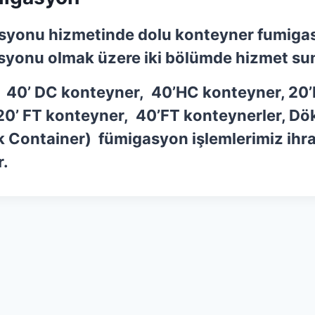
syonu hizmetinde dolu konteyner fumiga
syonu olmak üzere iki bölümde hizmet su
 40’ DC konteyner, 40’HC konteyner, 20’
20’ FT konteyner, 40’FT konteynerler, D
k Container) fümigasyon işlemlerimiz ihra
r.