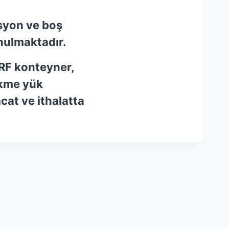
syon ve boş
nulmaktadır.
RF konteyner,
ökme yük
cat ve ithalatta