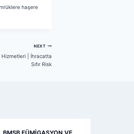
gümrüklere haşere
NEXT
Hizmetleri | İhracatta
Sıfır Risk
BMSB FÜMİGASYON VE
Bmsb-B