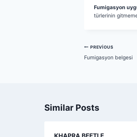
Fumigasyon uyg
türlerinin gitmem
Yazı
PREVIOUS
Fumigasyon belgesi
gezinmesi
Similar Posts
on
KHAPRA BEETLE