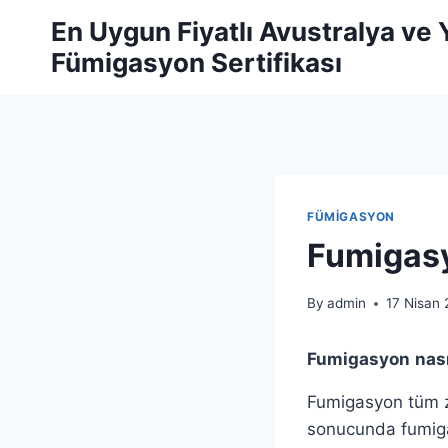
Skip
En Uygun Fiyatlı Avustralya ve
to
Fümigasyon Sertifikası
content
FÜMİGASYON
Fumigasy
By
admin
17 Nisan
Fumigasyon
nası
Fumigasyon tüm zar
sonucunda fumiga