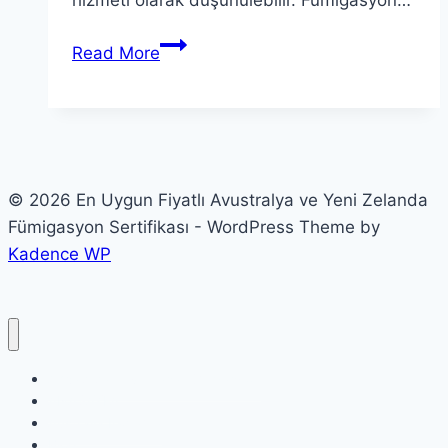
hizmeti olarak düşünülebilir. Fumigasyon…
FUMİGASYON
Read More
İLAÇLAMA
© 2026 En Uygun Fiyatlı Avustralya ve Yeni Zelanda
Fümigasyon Sertifikası - WordPress Theme by
Kadence WP
Ahşap palet ve kasa fümigasyon
ANASAYFA
Australia İlaçlama
Blog