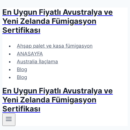
En Uygun Fiyatlı Avustralya ve
Skip
to
Yeni Zelanda Fümigasyon
content
Sertifikası
Ahşap palet ve kasa fümigasyon
ANASAYFA
Australia İlaçlama
Blog
Blog
En Uygun Fiyatlı Avustralya ve
Yeni Zelanda Fümigasyon
Sertifikası